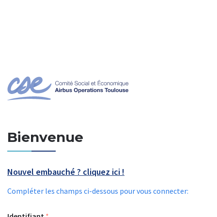
A
l
l
e
r
a
u
c
o
n
t
e
n
u
p
Bienvenue
r
i
n
c
i
Nouvel embauché ? cliquez ici !
p
a
Compléter
les
champs
ci-dessous
pour
vous
connecter:
l
Identifiant
*